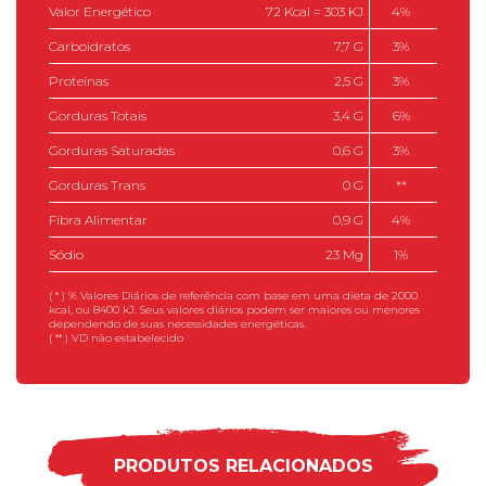
Valor Energético
72 Kcal = 303 KJ
4%
Carboidratos
7,7 G
3%
Proteínas
2,5 G
3%
Gorduras Totais
3,4 G
6%
Gorduras Saturadas
0,6 G
3%
Gorduras Trans
0 G
**
Fibra Alimentar
0,9 G
4%
Sódio
23 Mg
1%
( * ) % Valores Diários de referência com base em uma dieta de 2000
kcal, ou 8400 kJ. Seus valores diários podem ser maiores ou menores
dependendo de suas necessidades energéticas.
( ** ) VD não estabelecido
PRODUTOS RELACIONADOS