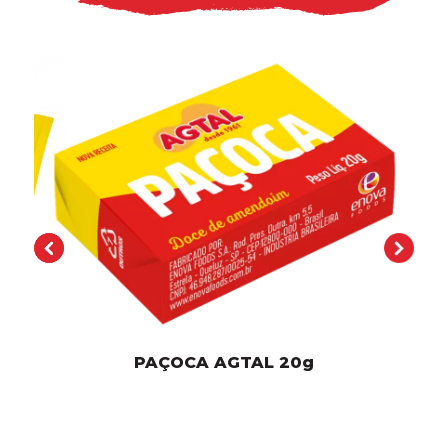
PAÇOCA AGTAL 2
0g
AMEN
AG