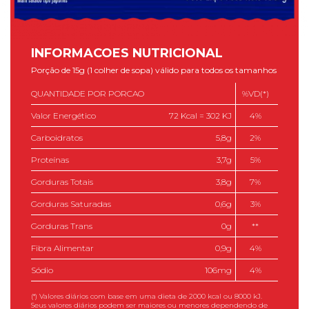
INFORMACOES NUTRICIONAL
Porção de 15g (1 colher de sopa) válido para todos os tamanhos
QUANTIDADE POR PORCAO
%VD(*)
Valor Energético
72 Kcal = 302 KJ
4%
Carboidratos
5,8g
2%
Proteínas
3,7g
5%
Gorduras Totais
3,8g
7%
Gorduras Saturadas
0,6g
3%
Gorduras Trans
0g
**
Fibra Alimentar
0,9g
4%
Sódio
106mg
4%
(*) Valores diários com base em uma dieta de 2000 kcal ou 8000 kJ.
Seus valores diários podem ser maiores ou menores dependendo de