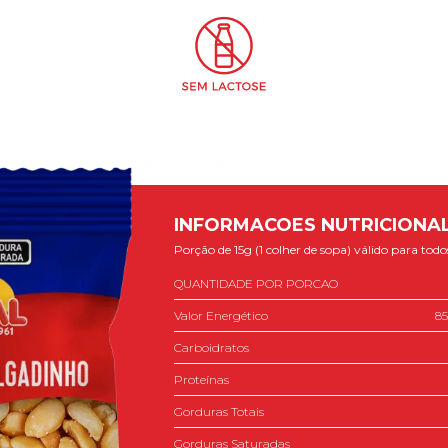
INFORMACOES NUTRICIONA
Porção de 15g (1 colher de sopa) válido para to
QUANTIDADE POR PORCAO
Valor Energético
85
Carboidratos
Proteínas
Gorduras Totais
Gorduras Saturadas