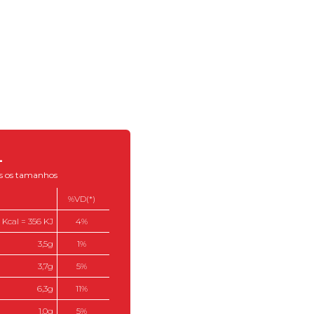
L
dos os tamanhos
%VD(*)
 Kcal = 356 KJ
4%
3,5g
1%
3,7g
5%
6,3g
11%
1,0g
5%