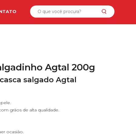
NTATO
gadinho Agtal 200g
asca salgado Agtal
pele.
com grãos de alta qualidade.
uer ocasião.