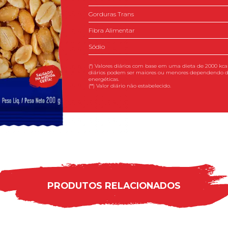
Gorduras Trans
Fibra Alimentar
Sódio
(*) Valores diários com base em uma dieta de 2000 kcal
diários podem ser maiores ou menores dependendo d
energéticas.
(**) Valor diário não estabelecido.
PRODUTOS RELACIONADOS