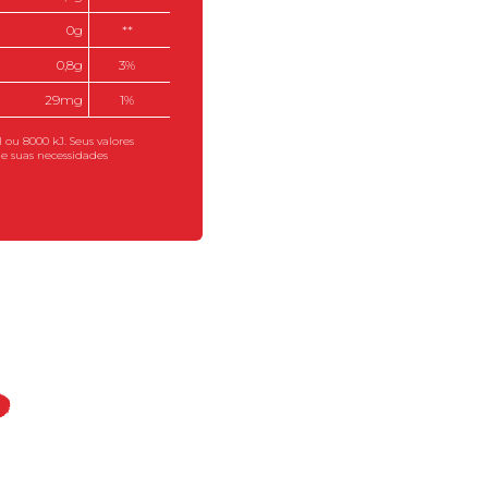
0g
**
0,8g
3%
29mg
1%
 ou 8000 kJ. Seus valores
e suas necessidades