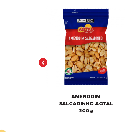
AMENDOIM
L
SALGADINHO AGTAL
20
0g