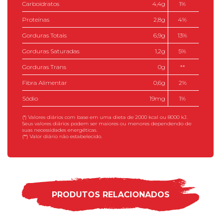
Carboidratos
4,4g
1%
Proteínas
2,8g
4%
Gorduras Totais
6,9g
13%
Gorduras Saturadas
1,2g
5%
Gorduras Trans
0g
**
Fibra Alimentar
0,6g
2%
Sódio
19mg
1%
(*) Valores diários com base em uma dieta de 2000 kcal ou 8000 kJ.
Seus valores diários podem ser maiores ou menores dependendo de
suas necessidades energéticas.
(**) Valor diário não estabelecido.
PRODUTOS RELACIONADOS