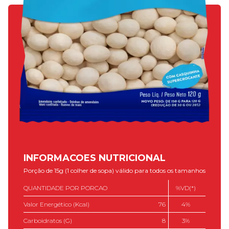
INFORMACOES NUTRICIONAL
Porção de 15g (1 colher de sopa) válido para todos os tamanhos
QUANTIDADE POR PORCAO
%VD(*)
Valor Energético (kcal)
76
4%
Carboidratos (g)
8
3%