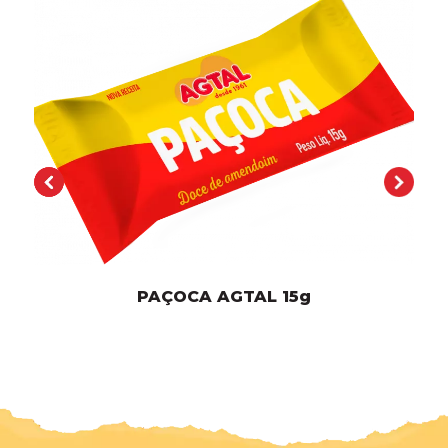
5g
PAÇOCA AGTAL 2
0g