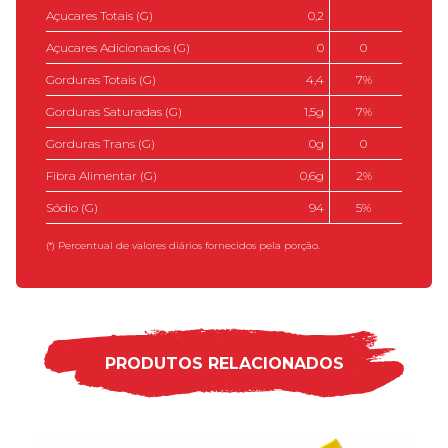
Açucares Totais (g)
0,2
Açucares Adicionados (g)
0
0
Gorduras Totais (g)
4,4
7%
Gorduras Saturadas (g)
1,5g
7%
Gorduras Trans (g)
0g
0
Fibra Alimentar (g)
0,6g
2%
Sódio (g)
94
5%
(*) Percentual de valores diários fornecidos pela porção.
PRODUTOS RELACIONADOS