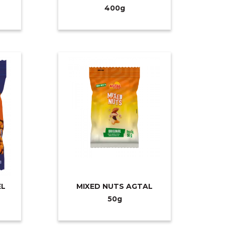
40
0g
EL
MIXED NUTS AGTAL
5
0g