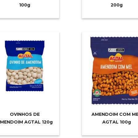
10
0g
20
0g
OVINHOS DE
AMENDOIM COM M
MENDOIM AGTAL 12
0g
AGTAL 10
0g