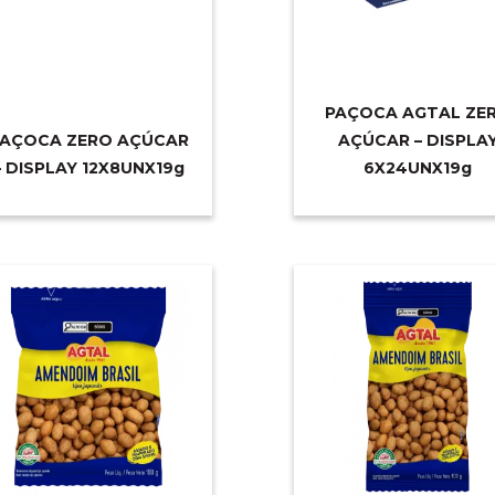
PAÇOCA AGTAL ZE
AÇOCA ZERO AÇÚCAR
AÇÚCAR – DISPLA
– DISPLAY 12X8UNX1
9g
6X24UNX1
9g